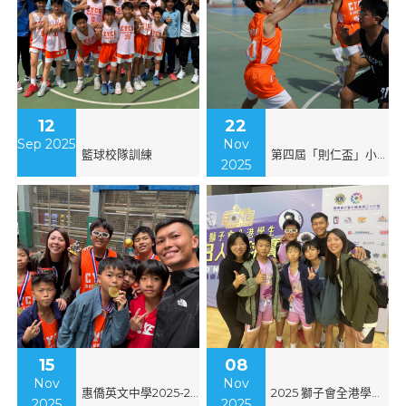
12
22
Sep 2025
Nov
籃球校隊訓練
第四屆「則仁盃」小學籃球邀請賽
2025
15
08
Nov
Nov
惠僑英文中學2025-2026友好小學「三人籃球邀請賽」冠軍
2025 獅子會全港學生三人籃球賽
2025
2025