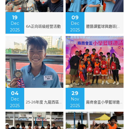
19
09
Dec
Dec
6A正向班級經營活動
體藝課籃球興趣班(上學期)
2025
2025
04
29
Dec
Nov
25-26年度 九龍西區小學校際田徑比賽
廠商會盃小學籃球邀請賽
2025
2025