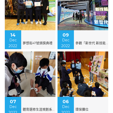
14
09
Dec
Dec
夢想街47號頒獎典禮
參觀「新世代 新技能」博覽
2022
2022
07
06
Dec
Dec
體育選修生涯規劃系列─運動治療師
環保攤位
2022
2022