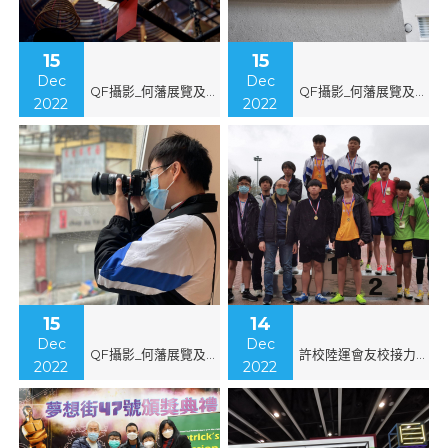
15
15
Dec
Dec
QF攝影_何藩展覽及中上環拍攝活動(符寶誠作品)
QF攝影_何藩展覽及中上環拍攝活動(郭衍宏作品)
2022
2022
15
14
Dec
Dec
QF攝影_何藩展覽及中上環拍攝活動
許校陸運會友校接力邀請賽
2022
2022