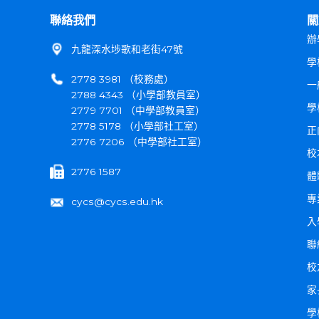
聯絡我們
關
辦
九龍深水埗歌和老街47號
學
2778 3981 （校務處）
一
2788 4343 （小學部教員室）
學
2779 7701 （中學部教員室）
2778 5178 （小學部社工室）
正
2776 7206 （中學部社工室）
校
2776 1587
體
專
cycs@cycs.edu.hk
入
聯
校
家
學