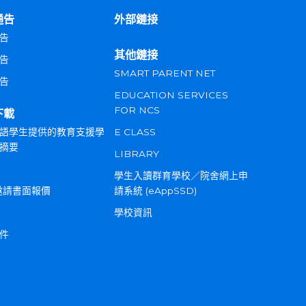
通告
外部鏈接
告
其他鏈接
告
SMART PARENT NET
告
EDUCATION SERVICES
FOR NCS
下載
語學生提供的教育支援學
E CLASS
摘要
LIBRARY
學生入讀群育學校／院舍網上申
邀請書面報價
請系統 (eAppSSD)
學校資訊
件