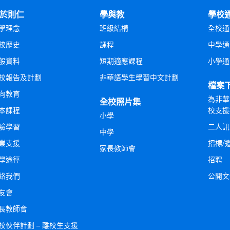
於則仁
學與教
學校
學理念
班級結構
全校通
校歷史
課程
中學通
般資料
短期適應課程
小學通
校報告及計劃
非華語學生學習中文計劃
檔案
向教育
為非華
全校照片集
本課程
校支援
小學
驗學習
二人訊
中學
業支援
招標/
家長教師會
學途徑
招聘
絡我們
公開文
友會
長教師會
校伙伴計劃 – 離校生支援